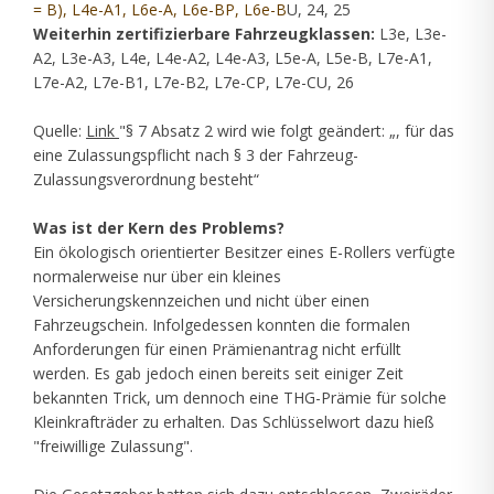
= B), L4e-A1, L6e-A, L6e-BP, L6e-B
U, 24, 25
Weiterhin zertifizierbare Fahrzeugklassen:
L3e, L3e-
A2, L3e-A3, L4e, L4e-A2, L4e-A3, L5e-A, L5e-B, L7e-A1,
L7e-A2, L7e-B1, L7e-B2, L7e-CP, L7e-CU, 26
Quelle:
Link
"§ 7 Absatz 2 wird wie folgt geändert: „, für das
eine Zulassungspflicht nach § 3 der Fahrzeug-
Zulassungsverordnung besteht“
Was ist der Kern des Problems?
Ein ökologisch orientierter Besitzer eines E-Rollers verfügte
normalerweise nur über ein kleines
Versicherungskennzeichen und nicht über einen
Fahrzeugschein. Infolgedessen konnten die formalen
Anforderungen für einen Prämienantrag nicht erfüllt
werden. Es gab jedoch einen bereits seit einiger Zeit
bekannten Trick, um dennoch eine THG-Prämie für solche
Kleinkrafträder zu erhalten. Das Schlüsselwort dazu hieß
"freiwillige Zulassung".